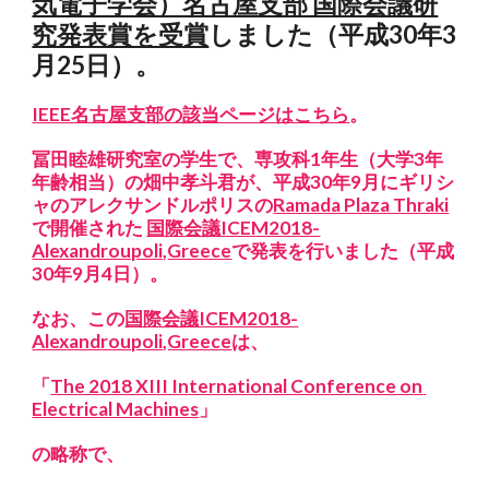
気電子学会）名古屋支部 国際会議研
究発表賞を受賞
しました（平成30年3
月25日）。
IEEE名古屋支部の該当ページはこちら
。
冨田睦雄研究室の学生で、専攻科1年生（大学3年
年齢相当）の畑中孝斗君が、平成30年9月にギリシ
ャのアレクサンドルポリスの
Ramada Plaza Thraki
で開催された 
国際会議ICEM2018-
Alexandroupoli,Greece
で発表を行いました（平成
30年9月4日）。
なお、この
国際会議ICEM2018-
Alexandroupoli,Greece
は、
「
The 2018 XIII International Conference on 
Electrical Machines
」
の略称で、