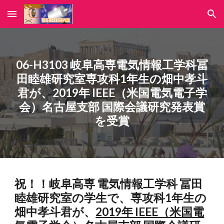
Skip to main content
Skip to navigation
06-H3103 岐阜高専電気情報工学科冨
田睦雄研究室専攻科1年生の畑中孝斗
君が、2019年 IEEE（米国電気電子学
会）名古屋支部 国際会議研究発表賞
を受賞
祝！！岐阜高専 電気情報工学科 冨田
睦雄研究室の学生で、専攻科1年生の
畑中孝斗君が、
2019年 IEEE（米国電