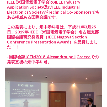
IEEE(米国電気電子学会)のIEEE Industry 
Application Society及びIEEE Industrial 
Electronics SocietyがTechnical Co-Sponsorsでも
ある権威ある国際会議です。
この発表により、畑中孝斗君は、平成31年3月25
日、
2019年 IEEE（米国電気電子学会）名古屋支部 
国際会議研究発表賞
（IEEE Nagoya Section 
Conference Presentation Award）を受賞しまし
た！！
↓国際会議
ICEM2018-Alexandroupoli,Greece
での
発表直後の畑中孝斗君。